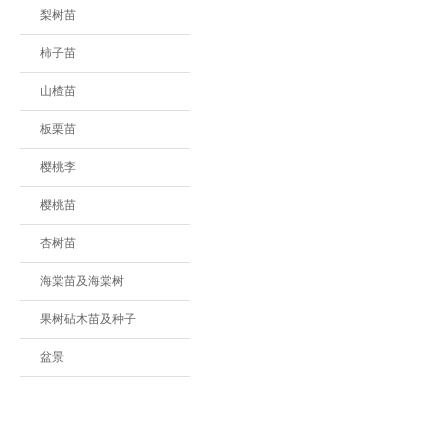
梨树苗
柿子苗
山楂苗
板栗苗
樱桃李
樱桃苗
杏树苗
海棠苗及海棠树
果树砧木苗及种子
盆景