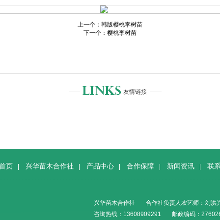
上一个：韩版樱桃李树苗
下一个：樱桃李树苗
友情链接
首页
兴华苗木合作社
产品中心
合作保障
新闻资讯
联
|
|
|
|
|
兴华苗木合作社
合作社负责人农艺师：刘洪
咨询热线：13608909291
邮政编码：27602