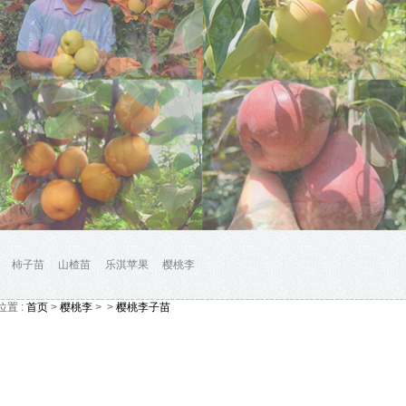
柿子苗
山楂苗
乐淇苹果
樱桃李
位置 :
首页
>
樱桃李
>
>
樱桃李子苗